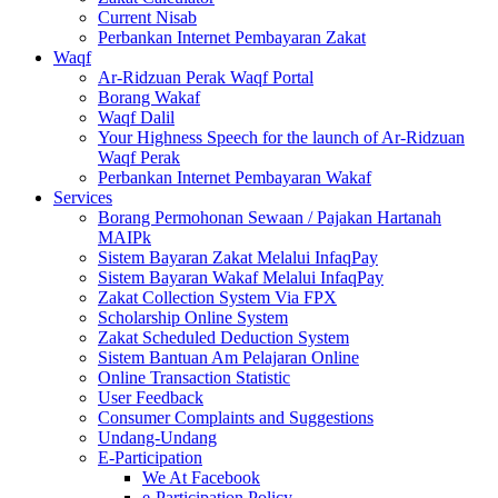
Current Nisab
Perbankan Internet Pembayaran Zakat
Waqf
Ar-Ridzuan Perak Waqf Portal
Borang Wakaf
Waqf Dalil
Your Highness Speech for the launch of Ar-Ridzuan
Waqf Perak
Perbankan Internet Pembayaran Wakaf
Services
Borang Permohonan Sewaan / Pajakan Hartanah
MAIPk
Sistem Bayaran Zakat Melalui InfaqPay
Sistem Bayaran Wakaf Melalui InfaqPay
Zakat Collection System Via FPX
Scholarship Online System
Zakat Scheduled Deduction System
Sistem Bantuan Am Pelajaran Online
Online Transaction Statistic
User Feedback
Consumer Complaints and Suggestions
Undang-Undang
E-Participation
We At Facebook
e-Participation Policy