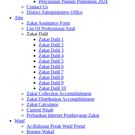
Pencapaian Piagam Pelanggan 2024
Contact Us
District Administrative Office
Alm
Zakat Assistance Form
List Of Professional Amil
Zakat Dalil
Zakat Dalil 1
Zakat Dalil 2
Zakat Dalil 3
Zakat Dalil 4
Zakat Dalil 5
Zakat Dalil 6
Zakat Dalil 7
Zakat Dalil 8
Zakat Dalil 9
Zakat Dalil 10
Zakat Collection Accomplishment
Zakat Distribution Accomplishment
Zakat Calculator
Current Nisab
Perbankan Internet Pembayaran Zakat
Waqf
Ar-Ridzuan Perak Waqf Portal
Borang Wakaf