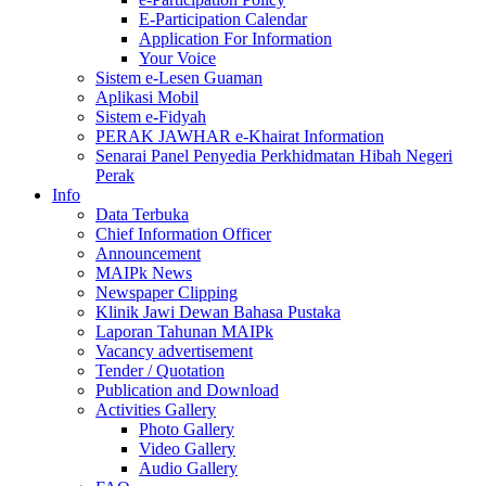
E-Participation Calendar
Application For Information
Your Voice
Sistem e-Lesen Guaman
Aplikasi Mobil
Sistem e-Fidyah
PERAK JAWHAR e-Khairat Information
Senarai Panel Penyedia Perkhidmatan Hibah Negeri
Perak
Info
Data Terbuka
Chief Information Officer
Announcement
MAIPk News
Newspaper Clipping
Klinik Jawi Dewan Bahasa Pustaka
Laporan Tahunan MAIPk
Vacancy advertisement
Tender / Quotation
Publication and Download
Activities Gallery
Photo Gallery
Video Gallery
Audio Gallery