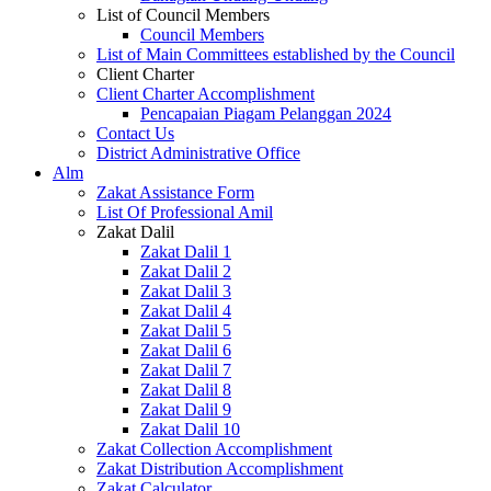
List of Council Members
Council Members
List of Main Committees established by the Council
Client Charter
Client Charter Accomplishment
Pencapaian Piagam Pelanggan 2024
Contact Us
District Administrative Office
Alm
Zakat Assistance Form
List Of Professional Amil
Zakat Dalil
Zakat Dalil 1
Zakat Dalil 2
Zakat Dalil 3
Zakat Dalil 4
Zakat Dalil 5
Zakat Dalil 6
Zakat Dalil 7
Zakat Dalil 8
Zakat Dalil 9
Zakat Dalil 10
Zakat Collection Accomplishment
Zakat Distribution Accomplishment
Zakat Calculator