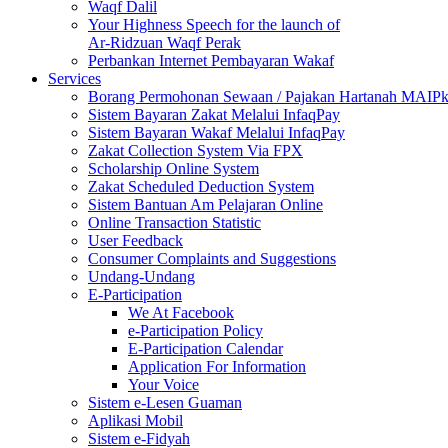
Waqf Dalil
Your Highness Speech for the launch of
Ar-Ridzuan Waqf Perak
Perbankan Internet Pembayaran Wakaf
Services
Borang Permohonan Sewaan / Pajakan Hartanah MAIP
Sistem Bayaran Zakat Melalui InfaqPay
Sistem Bayaran Wakaf Melalui InfaqPay
Zakat Collection System Via FPX
Scholarship Online System
Zakat Scheduled Deduction System
Sistem Bantuan Am Pelajaran Online
Online Transaction Statistic
User Feedback
Consumer Complaints and Suggestions
Undang-Undang
E-Participation
We At Facebook
e-Participation Policy
E-Participation Calendar
Application For Information
Your Voice
Sistem e-Lesen Guaman
Aplikasi Mobil
Sistem e-Fidyah