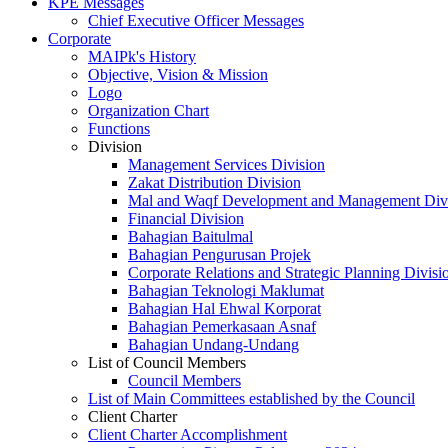
KPE Messages
Chief Executive Officer Messages
Corporate
MAIPk's History
Objective, Vision & Mission
Logo
Organization Chart
Functions
Division
Management Services Division
Zakat Distribution Division
Mal and Waqf Development and Management Div
Financial Division
Bahagian Baitulmal
Bahagian Pengurusan Projek
Corporate Relations and Strategic Planning Divisi
Bahagian Teknologi Maklumat
Bahagian Hal Ehwal Korporat
Bahagian Pemerkasaan Asnaf
Bahagian Undang-Undang
List of Council Members
Council Members
List of Main Committees established by the Council
Client Charter
Client Charter Accomplishment