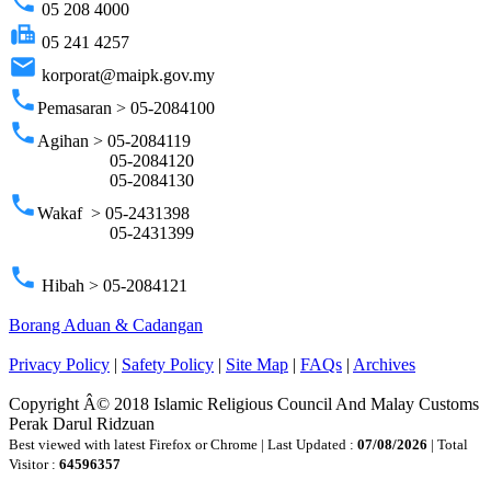
phone
05 208 4000
fax
05 241 4257
email
korporat@maipk.gov.my
phone
Pemasaran > 05-2084100
phone
Agihan > 05-2084119
05-2084120
05-2084130
phone
Wakaf > 05-2431398
05-2431399
phone
Hibah > 05-2084121
Borang Aduan & Cadangan
Privacy Policy
|
Safety Policy
|
Site Map
|
FAQs
|
Archives
Copyright Â© 2018 Islamic Religious Council And Malay Customs
Perak Darul Ridzuan
Best viewed with latest Firefox or Chrome | Last Updated :
07/08/2026
| Total
Visitor :
64596357