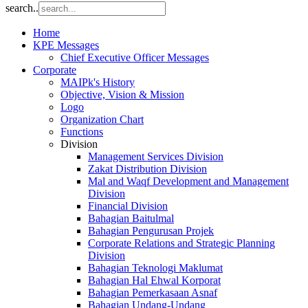
search..
Home
KPE Messages
Chief Executive Officer Messages
Corporate
MAIPk's History
Objective, Vision & Mission
Logo
Organization Chart
Functions
Division
Management Services Division
Zakat Distribution Division
Mal and Waqf Development and Management
Division
Financial Division
Bahagian Baitulmal
Bahagian Pengurusan Projek
Corporate Relations and Strategic Planning
Division
Bahagian Teknologi Maklumat
Bahagian Hal Ehwal Korporat
Bahagian Pemerkasaan Asnaf
Bahagian Undang-Undang