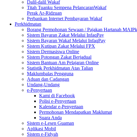
Dalil-dalil Wakaf
Titah Tuanku Sempena PelancaranWakaf
Perak Ar-Ridzuan
Perbankan Internet Pembayaran Wakaf
Perkhidmatan
Borang Permohonan Sewaan / Pajakan Hartanah MAIP
Sistem Bayaran Zakat Melalui InfaqPay
Sistem Bayaran Wakaf Melalui InfaqPay
Sistem Kutipan Zakat Melalui FPX
Sistem Dermasiswa Online
Sistem Potongan Zakat Berjadual
Sistem Bantuan Am Pelajaran Online
Statistik Perkhidmatan Atas Talian
Maklumbalas Pengguna
Aduan dan Cadangan
Undang-Undang
e-Penyertaan
Kami di Facebook
Polisi e-Penyertaan
Kalendar e-Penyertaan
Permohonan Mendapatkan Maklumat
Suara Anda
Sistem e-Lesen Guaman
Aplikasi Mobil
Sistem e-Fidyah