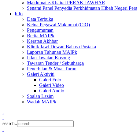
Maklumat e-Khairat PERAK JAWHAR
Senarai Panel Penyedia Perkhidmatan Hibah Negeri Per
Info
Data Terbuka
Ketua Pegawai Maklumat (CIO)
Pengumuman
Berita MAIPk
Keratan Akhbar
Klinik Jawi Dewan Bahasa Pustaka
Laporan Tahunan MAIPk
Iklan Jawatan Kosong
Tawaran Tender / Sebutharga
Penerbitan & Muat Turun
Galeri Aktiviti
Galeri Foto
Galeri Video
Galeri Audio
Soalan Lazim
Wadah MAIPk
.
.
search..
.