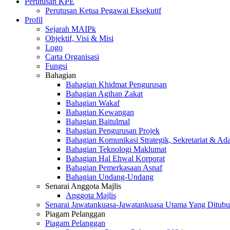
Perutusan KPE
Perutusan Ketua Pegawai Eksekutif
Profil
Sejarah MAIPk
Objektif, Visi & Misi
Logo
Carta Organisasi
Fungsi
Bahagian
Bahagian Khidmat Pengurusan
Bahagian Agihan Zakat
Bahagian Wakaf
Bahagian Kewangan
Bahagian Baitulmal
Bahagian Pengurusan Projek
Bahagian Komunikasi Strategik, Sekretariat & Ad
Bahagian Teknologi Maklumat
Bahagian Hal Ehwal Korporat
Bahagian Pemerkasaan Asnaf
Bahagian Undang-Undang
Senarai Anggota Majlis
Anggota Majlis
Senarai Jawatankuasa-Jawatankuasa Utama Yang Ditubu
Piagam Pelanggan
Piagam Pelanggan