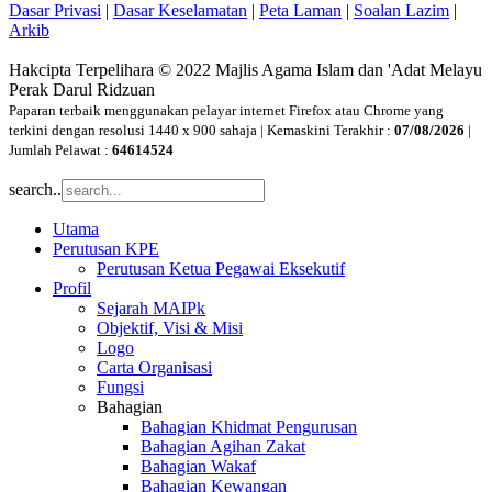
Dasar Privasi
|
Dasar Keselamatan
|
Peta Laman
|
Soalan Lazim
|
Arkib
Hakcipta Terpelihara © 2022 Majlis Agama Islam dan 'Adat Melayu
Perak Darul Ridzuan
Paparan terbaik menggunakan pelayar internet Firefox atau Chrome yang
terkini dengan resolusi 1440 x 900 sahaja | Kemaskini Terakhir :
07/08/2026
|
Jumlah Pelawat :
64614524
search..
Utama
Perutusan KPE
Perutusan Ketua Pegawai Eksekutif
Profil
Sejarah MAIPk
Objektif, Visi & Misi
Logo
Carta Organisasi
Fungsi
Bahagian
Bahagian Khidmat Pengurusan
Bahagian Agihan Zakat
Bahagian Wakaf
Bahagian Kewangan