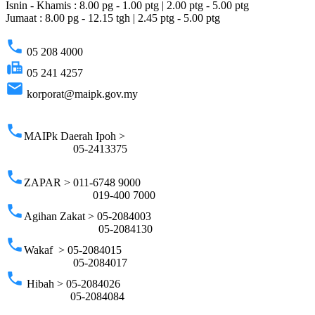
Isnin - Khamis : 8.00 pg - 1.00 ptg | 2.00 ptg - 5.00 ptg
Jumaat : 8.00 pg - 12.15 tgh | 2.45 ptg - 5.00 ptg
phone
05 208 4000
fax
05 241 4257
email
korporat@maipk.gov.my
p
phone
MAIPk Daerah Ipoh >
05-2413375
phone
ZAPAR > 011-6748 9000
019-400 7000
phone
Agihan Zakat > 05-2084003
05-2084130
phone
Wakaf > 05-2084015
05-2084017
phone
Hibah > 05-2084026
05-2084084