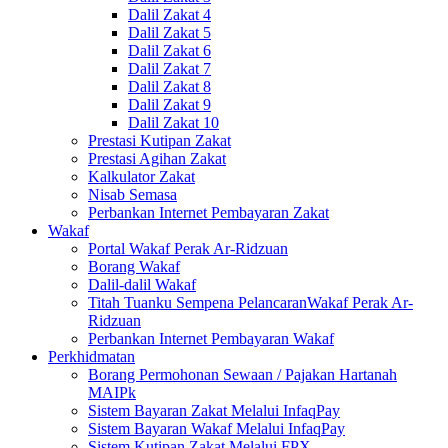
Dalil Zakat 4
Dalil Zakat 5
Dalil Zakat 6
Dalil Zakat 7
Dalil Zakat 8
Dalil Zakat 9
Dalil Zakat 10
Prestasi Kutipan Zakat
Prestasi Agihan Zakat
Kalkulator Zakat
Nisab Semasa
Perbankan Internet Pembayaran Zakat
Wakaf
Portal Wakaf Perak Ar-Ridzuan
Borang Wakaf
Dalil-dalil Wakaf
Titah Tuanku Sempena PelancaranWakaf Perak Ar-
Ridzuan
Perbankan Internet Pembayaran Wakaf
Perkhidmatan
Borang Permohonan Sewaan / Pajakan Hartanah
MAIPk
Sistem Bayaran Zakat Melalui InfaqPay
Sistem Bayaran Wakaf Melalui InfaqPay
Sistem Kutipan Zakat Melalui FPX