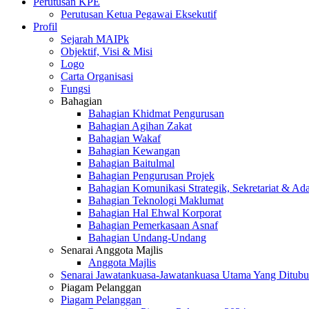
Perutusan KPE
Perutusan Ketua Pegawai Eksekutif
Profil
Sejarah MAIPk
Objektif, Visi & Misi
Logo
Carta Organisasi
Fungsi
Bahagian
Bahagian Khidmat Pengurusan
Bahagian Agihan Zakat
Bahagian Wakaf
Bahagian Kewangan
Bahagian Baitulmal
Bahagian Pengurusan Projek
Bahagian Komunikasi Strategik, Sekretariat & Ad
Bahagian Teknologi Maklumat
Bahagian Hal Ehwal Korporat
Bahagian Pemerkasaan Asnaf
Bahagian Undang-Undang
Senarai Anggota Majlis
Anggota Majlis
Senarai Jawatankuasa-Jawatankuasa Utama Yang Ditubu
Piagam Pelanggan
Piagam Pelanggan