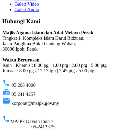
Galeri Video
Galeri Audio
Hubungi Kami
Majlis Agama Islam dan Adat Melayu Perak
Tingkat 1, Kompleks Islam Darul Ridzuan,
Jalan Panglima Bukit Gantang Wahab,
30000 Ipoh, Perak
Waktu Berurusan
Isnin - Khamis : 8.00 pg - 1.00 ptg | 2.00 ptg - 5.00 ptg
Jumaat : 8.00 pg - 12.15 tgh | 2.45 ptg - 5.00 ptg
phone
05 208 4000
fax
05 241 4257
email
korporat@maipk.gov.my
p
phone
MAIPk Daerah Ipoh >
05-2413375