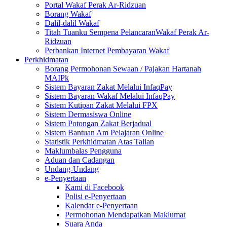
Portal Wakaf Perak Ar-Ridzuan
Borang Wakaf
Dalil-dalil Wakaf
Titah Tuanku Sempena PelancaranWakaf Perak Ar-
Ridzuan
Perbankan Internet Pembayaran Wakaf
Perkhidmatan
Borang Permohonan Sewaan / Pajakan Hartanah
MAIPk
Sistem Bayaran Zakat Melalui InfaqPay
Sistem Bayaran Wakaf Melalui InfaqPay
Sistem Kutipan Zakat Melalui FPX
Sistem Dermasiswa Online
Sistem Potongan Zakat Berjadual
Sistem Bantuan Am Pelajaran Online
Statistik Perkhidmatan Atas Talian
Maklumbalas Pengguna
Aduan dan Cadangan
Undang-Undang
e-Penyertaan
Kami di Facebook
Polisi e-Penyertaan
Kalendar e-Penyertaan
Permohonan Mendapatkan Maklumat
Suara Anda