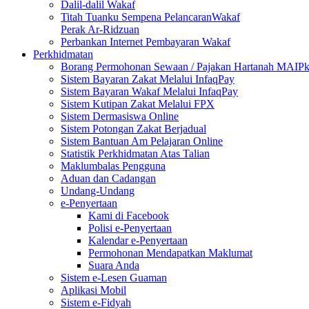
Dalil-dalil Wakaf
Titah Tuanku Sempena PelancaranWakaf
Perak Ar-Ridzuan
Perbankan Internet Pembayaran Wakaf
Perkhidmatan
Borang Permohonan Sewaan / Pajakan Hartanah MAIP
Sistem Bayaran Zakat Melalui InfaqPay
Sistem Bayaran Wakaf Melalui InfaqPay
Sistem Kutipan Zakat Melalui FPX
Sistem Dermasiswa Online
Sistem Potongan Zakat Berjadual
Sistem Bantuan Am Pelajaran Online
Statistik Perkhidmatan Atas Talian
Maklumbalas Pengguna
Aduan dan Cadangan
Undang-Undang
e-Penyertaan
Kami di Facebook
Polisi e-Penyertaan
Kalendar e-Penyertaan
Permohonan Mendapatkan Maklumat
Suara Anda
Sistem e-Lesen Guaman
Aplikasi Mobil
Sistem e-Fidyah