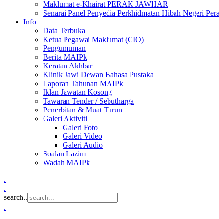
Maklumat e-Khairat PERAK JAWHAR
Senarai Panel Penyedia Perkhidmatan Hibah Negeri Per
Info
Data Terbuka
Ketua Pegawai Maklumat (CIO)
Pengumuman
Berita MAIPk
Keratan Akhbar
Klinik Jawi Dewan Bahasa Pustaka
Laporan Tahunan MAIPk
Iklan Jawatan Kosong
Tawaran Tender / Sebutharga
Penerbitan & Muat Turun
Galeri Aktiviti
Galeri Foto
Galeri Video
Galeri Audio
Soalan Lazim
Wadah MAIPk
.
.
search..
.