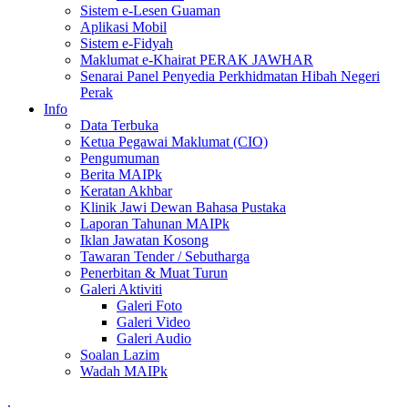
Sistem e-Lesen Guaman
Aplikasi Mobil
Sistem e-Fidyah
Maklumat e-Khairat PERAK JAWHAR
Senarai Panel Penyedia Perkhidmatan Hibah Negeri
Perak
Info
Data Terbuka
Ketua Pegawai Maklumat (CIO)
Pengumuman
Berita MAIPk
Keratan Akhbar
Klinik Jawi Dewan Bahasa Pustaka
Laporan Tahunan MAIPk
Iklan Jawatan Kosong
Tawaran Tender / Sebutharga
Penerbitan & Muat Turun
Galeri Aktiviti
Galeri Foto
Galeri Video
Galeri Audio
Soalan Lazim
Wadah MAIPk
.