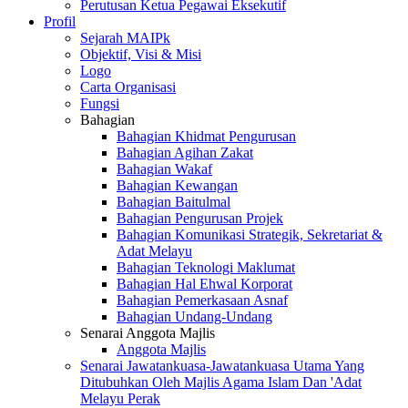
Perutusan Ketua Pegawai Eksekutif
Profil
Sejarah MAIPk
Objektif, Visi & Misi
Logo
Carta Organisasi
Fungsi
Bahagian
Bahagian Khidmat Pengurusan
Bahagian Agihan Zakat
Bahagian Wakaf
Bahagian Kewangan
Bahagian Baitulmal
Bahagian Pengurusan Projek
Bahagian Komunikasi Strategik, Sekretariat &
Adat Melayu
Bahagian Teknologi Maklumat
Bahagian Hal Ehwal Korporat
Bahagian Pemerkasaan Asnaf
Bahagian Undang-Undang
Senarai Anggota Majlis
Anggota Majlis
Senarai Jawatankuasa-Jawatankuasa Utama Yang
Ditubuhkan Oleh Majlis Agama Islam Dan 'Adat
Melayu Perak