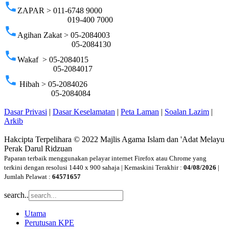
phone
ZAPAR > 011-6748 9000
019-400 7000
phone
Agihan Zakat > 05-2084003
05-2084130
phone
Wakaf > 05-2084015
05-2084017
phone
Hibah > 05-2084026
05-2084084
Dasar Privasi
|
Dasar Keselamatan
|
Peta Laman
|
Soalan Lazim
|
Arkib
Hakcipta Terpelihara © 2022 Majlis Agama Islam dan 'Adat Melayu
Perak Darul Ridzuan
Paparan terbaik menggunakan pelayar internet Firefox atau Chrome yang
terkini dengan resolusi 1440 x 900 sahaja | Kemaskini Terakhir :
04/08/2026
|
Jumlah Pelawat :
64571657
search..
Utama
Perutusan KPE