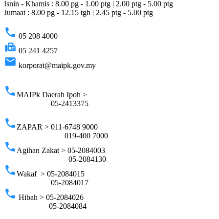
Isnin - Khamis : 8.00 pg - 1.00 ptg | 2.00 ptg - 5.00 ptg
Jumaat : 8.00 pg - 12.15 tgh | 2.45 ptg - 5.00 ptg
phone
05 208 4000
fax
05 241 4257
email
korporat@maipk.gov.my
p
phone
MAIPk Daerah Ipoh >
05-2413375
phone
ZAPAR > 011-6748 9000
019-400 7000
phone
Agihan Zakat > 05-2084003
05-2084130
phone
Wakaf > 05-2084015
05-2084017
phone
Hibah > 05-2084026
05-2084084