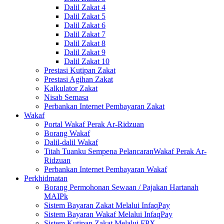
Dalil Zakat 4
Dalil Zakat 5
Dalil Zakat 6
Dalil Zakat 7
Dalil Zakat 8
Dalil Zakat 9
Dalil Zakat 10
Prestasi Kutipan Zakat
Prestasi Agihan Zakat
Kalkulator Zakat
Nisab Semasa
Perbankan Internet Pembayaran Zakat
Wakaf
Portal Wakaf Perak Ar-Ridzuan
Borang Wakaf
Dalil-dalil Wakaf
Titah Tuanku Sempena PelancaranWakaf Perak Ar-
Ridzuan
Perbankan Internet Pembayaran Wakaf
Perkhidmatan
Borang Permohonan Sewaan / Pajakan Hartanah
MAIPk
Sistem Bayaran Zakat Melalui InfaqPay
Sistem Bayaran Wakaf Melalui InfaqPay
Sistem Kutipan Zakat Melalui FPX