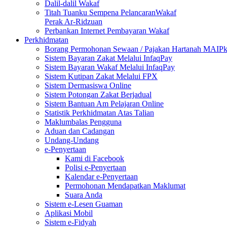
Dalil-dalil Wakaf
Titah Tuanku Sempena PelancaranWakaf
Perak Ar-Ridzuan
Perbankan Internet Pembayaran Wakaf
Perkhidmatan
Borang Permohonan Sewaan / Pajakan Hartanah MAIP
Sistem Bayaran Zakat Melalui InfaqPay
Sistem Bayaran Wakaf Melalui InfaqPay
Sistem Kutipan Zakat Melalui FPX
Sistem Dermasiswa Online
Sistem Potongan Zakat Berjadual
Sistem Bantuan Am Pelajaran Online
Statistik Perkhidmatan Atas Talian
Maklumbalas Pengguna
Aduan dan Cadangan
Undang-Undang
e-Penyertaan
Kami di Facebook
Polisi e-Penyertaan
Kalendar e-Penyertaan
Permohonan Mendapatkan Maklumat
Suara Anda
Sistem e-Lesen Guaman
Aplikasi Mobil
Sistem e-Fidyah