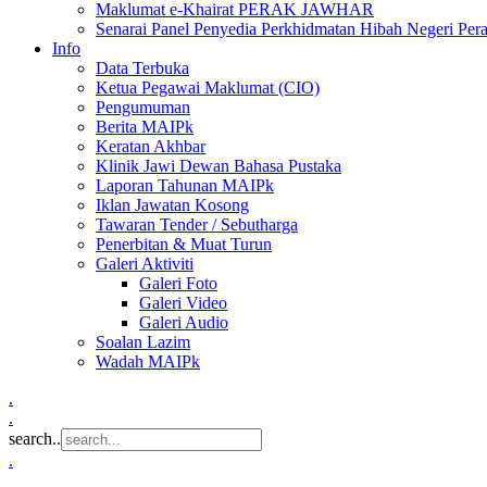
Maklumat e-Khairat PERAK JAWHAR
Senarai Panel Penyedia Perkhidmatan Hibah Negeri Per
Info
Data Terbuka
Ketua Pegawai Maklumat (CIO)
Pengumuman
Berita MAIPk
Keratan Akhbar
Klinik Jawi Dewan Bahasa Pustaka
Laporan Tahunan MAIPk
Iklan Jawatan Kosong
Tawaran Tender / Sebutharga
Penerbitan & Muat Turun
Galeri Aktiviti
Galeri Foto
Galeri Video
Galeri Audio
Soalan Lazim
Wadah MAIPk
.
.
search..
.