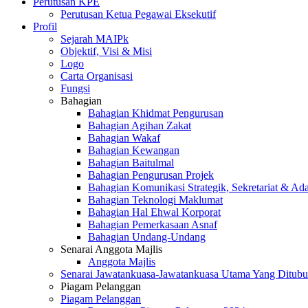
Perutusan KPE
Perutusan Ketua Pegawai Eksekutif
Profil
Sejarah MAIPk
Objektif, Visi & Misi
Logo
Carta Organisasi
Fungsi
Bahagian
Bahagian Khidmat Pengurusan
Bahagian Agihan Zakat
Bahagian Wakaf
Bahagian Kewangan
Bahagian Baitulmal
Bahagian Pengurusan Projek
Bahagian Komunikasi Strategik, Sekretariat & Ad
Bahagian Teknologi Maklumat
Bahagian Hal Ehwal Korporat
Bahagian Pemerkasaan Asnaf
Bahagian Undang-Undang
Senarai Anggota Majlis
Anggota Majlis
Senarai Jawatankuasa-Jawatankuasa Utama Yang Ditubu
Piagam Pelanggan
Piagam Pelanggan