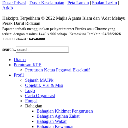
Dasar Privasi
|
Dasar Keselamatan
|
Peta Laman
|
Soalan Lazim
|
Arkib
Hakcipta Terpelihara © 2022 Majlis Agama Islam dan 'Adat Melayu
Perak Darul Ridzuan
Paparan terbaik menggunakan pelayar internet Firefox atau Chrome yang
terkini dengan resolusi 1440 x 900 sahaja | Kemaskini Terakhir :
04/08/2026
|
Jumlah Pelawat :
64546888
search..
Utama
Perutusan KPE
Perutusan Ketua Pegawai Eksekutif
Profil
Sejarah MAIPk
Objektif, Visi & Misi
Logo
Carta Organisasi
Fungsi
Bahagian
Bahagian Khidmat Pengurusan
Bahagian Agihan Zakat
Bahagian Wakaf
Bahagian Kewangan