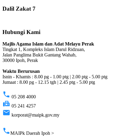
Dalil Zakat 7
Hubungi Kami
Majlis Agama Islam dan Adat Melayu Perak
Tingkat 1, Kompleks Islam Darul Ridzuan,
Jalan Panglima Bukit Gantang Wahab,
30000 Ipoh, Perak
Waktu Berurusan
Isnin - Khamis : 8.00 pg - 1.00 ptg | 2.00 ptg - 5.00 ptg
Jumaat : 8.00 pg - 12.15 tgh | 2.45 ptg - 5.00 ptg
phone
05 208 4000
fax
05 241 4257
email
korporat@maipk.gov.my
p
phone
MAIPk Daerah Ipoh >