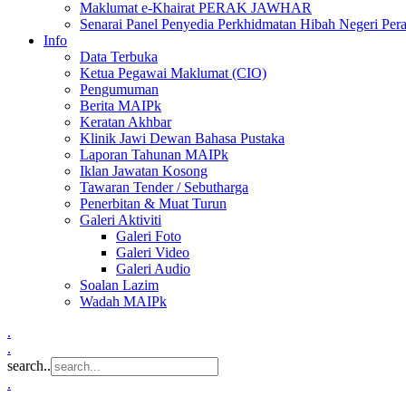
Maklumat e-Khairat PERAK JAWHAR
Senarai Panel Penyedia Perkhidmatan Hibah Negeri Per
Info
Data Terbuka
Ketua Pegawai Maklumat (CIO)
Pengumuman
Berita MAIPk
Keratan Akhbar
Klinik Jawi Dewan Bahasa Pustaka
Laporan Tahunan MAIPk
Iklan Jawatan Kosong
Tawaran Tender / Sebutharga
Penerbitan & Muat Turun
Galeri Aktiviti
Galeri Foto
Galeri Video
Galeri Audio
Soalan Lazim
Wadah MAIPk
.
.
search..
.