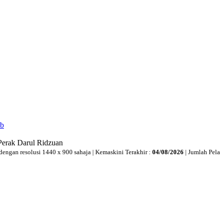
ib
Perak Darul Ridzuan
dengan resolusi 1440 x 900 sahaja | Kemaskini Terakhir :
04/08/2026
| Jumlah Pel