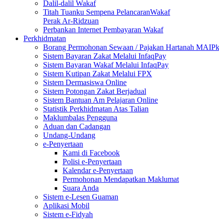
Dalil-dalil Wakaf
Titah Tuanku Sempena PelancaranWakaf
Perak Ar-Ridzuan
Perbankan Internet Pembayaran Wakaf
Perkhidmatan
Borang Permohonan Sewaan / Pajakan Hartanah MAIP
Sistem Bayaran Zakat Melalui InfaqPay
Sistem Bayaran Wakaf Melalui InfaqPay
Sistem Kutipan Zakat Melalui FPX
Sistem Dermasiswa Online
Sistem Potongan Zakat Berjadual
Sistem Bantuan Am Pelajaran Online
Statistik Perkhidmatan Atas Talian
Maklumbalas Pengguna
Aduan dan Cadangan
Undang-Undang
e-Penyertaan
Kami di Facebook
Polisi e-Penyertaan
Kalendar e-Penyertaan
Permohonan Mendapatkan Maklumat
Suara Anda
Sistem e-Lesen Guaman
Aplikasi Mobil
Sistem e-Fidyah