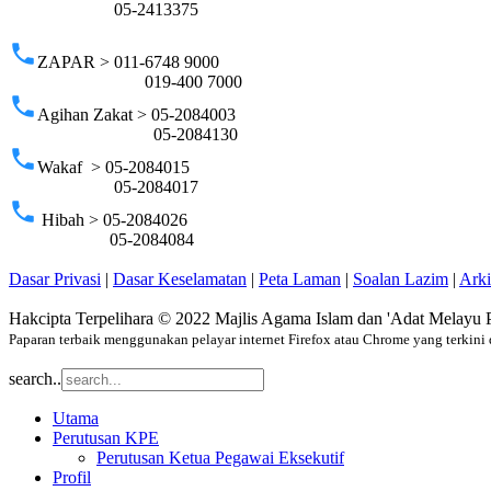
05-2413375
phone
ZAPAR > 011-6748 9000
019-400 7000
phone
Agihan Zakat > 05-2084003
05-2084130
phone
Wakaf > 05-2084015
05-2084017
phone
Hibah > 05-2084026
05-2084084
Dasar Privasi
|
Dasar Keselamatan
|
Peta Laman
|
Soalan Lazim
|
Ark
Hakcipta Terpelihara © 2022 Majlis Agama Islam dan 'Adat Melayu 
Paparan terbaik menggunakan pelayar internet Firefox atau Chrome yang terkini 
search..
Utama
Perutusan KPE
Perutusan Ketua Pegawai Eksekutif
Profil