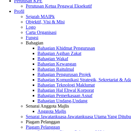
Perutusan KPE
Perutusan Ketua Pegawai Eksekutif
Profil
Sejarah MAIPk
Objektif, Visi & Misi
Logo
Carta Organisasi
Fungsi
Bahagian
Bahagian Khidmat Pengurusan
Bahagian Agihan Zakat
Bahagian Wakaf
Bahagian Kewangan
Bahagian Baitulmal
Bahagian Pengurusan Projek
Bahagian Komunikasi Strategik, Sekretariat & Ad
Bahagian Teknologi Maklumat
Bahagian Hal Ehwal Korporat
Bahagian Pemerkasaan Asnaf
Bahagian Undang-Undang
Senarai Anggota Majlis
Anggota Majlis
Senarai Jawatankuasa-Jawatankuasa Utama Yang Ditubu
Piagam Pelanggan
Piagam Pelanggan