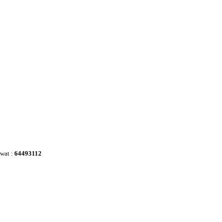
awat :
64493112