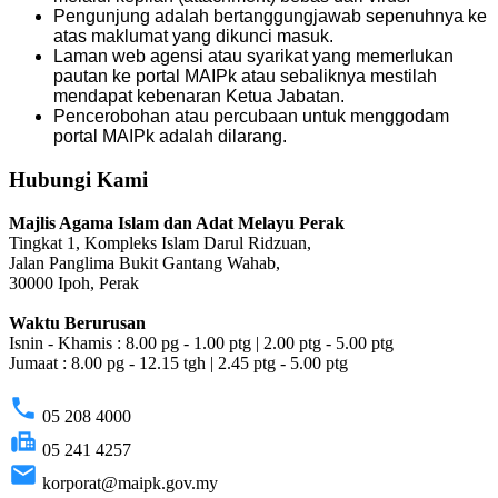
Pengunjung adalah bertanggungjawab sepenuhnya ke
atas maklumat yang dikunci masuk.
Laman web agensi atau syarikat yang memerlukan
pautan ke portal MAIPk atau sebaliknya mestilah
mendapat kebenaran Ketua Jabatan.
Pencerobohan atau percubaan untuk menggodam
portal MAIPk adalah dilarang.
Hubungi Kami
Majlis Agama Islam dan Adat Melayu Perak
Tingkat 1, Kompleks Islam Darul Ridzuan,
Jalan Panglima Bukit Gantang Wahab,
30000 Ipoh, Perak
Waktu Berurusan
Isnin - Khamis : 8.00 pg - 1.00 ptg | 2.00 ptg - 5.00 ptg
Jumaat : 8.00 pg - 12.15 tgh | 2.45 ptg - 5.00 ptg
phone
05 208 4000
fax
05 241 4257
email
korporat@maipk.gov.my