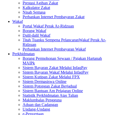
Prestasi Agihan Zakat
Kalkulator Zakat
Nisab Semasa
Perbankan Internet Pembayaran Zakat
Wakaf
Portal Wakaf Perak Ar-Ridzuan
Borang Wakaf
Dalil-dalil Wakaf
Titah Tuanku Sempena PelancaranWakaf Perak Ar-
Ridzuan
Perbankan Internet Pembayaran Wakaf
Perkhidmatan
Borang Permohonan Sewaan / Pajakan Hartanah
MAIPk
Sistem Bayaran Zakat Melalui InfaqPay
Sistem Bayaran Wakaf Melalui InfaqPay
Sistem Kutipan Zakat Melalui FPX
Sistem Dermasiswa Online
Sistem Potongan Zakat Berjadual
Sistem Bantuan Am Pelajaran Online
Statistik Perkhidmatan Atas Talian
Maklumbalas Pengguna
Aduan dan Cadangan
Undang-Undang
e-Penyertaan