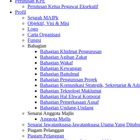
Perutusan KPE
Perutusan Ketua Pegawai Eksekutif
Profil
Sejarah MAIPk
Objektif, Visi & Misi
Logo
Carta Organisasi
Fungsi
Bahagian
Bahagian Khidmat Pengurusan
Bahagian Agihan Zakat
Bahagian Wakaf
Bahagian Kewangan
Bahagian Baitulmal
Bahagian Pengurusan Projek
Bahagian Komunikasi Strategik, Sekretariat & Ad
Bahagian Teknologi Maklumat
Bahagian Hal Ehwal Korporat
Bahagian Pemerkasaan Asnaf
Bahagian Undang-Undang
Senarai Anggota Majlis
Anggota Majlis
Senarai Jawatankuasa-Jawatankuasa Utama Yang Ditubu
Piagam Pelanggan
Piagam Pelanggan