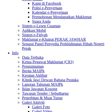
Kami di Facebook
Polisi e-Penyertaan
Kalendar e-Penyertaan
Permohonan Mendapatkan Maklumat
Suara Anda
Sistem e-Lesen Guaman
Aplikasi Mobil
Sistem e-Fidyah
Maklumat e-Khairat PERAK JAWHAR
Senarai Panel Penyedia Perkhidmatan Hibah Negeri
Perak
Info
Data Terbuka
Ketua Pegawai Maklumat (CIO)
Pengumuman
Berita MAIPk
Keratan Akhbar
Klinik Jawi Dewan Bahasa Pustaka
Laporan Tahunan MAIPk
Iklan Jawatan Kosong
Tawaran Tender / Sebutharga
Penerbitan & Muat Turun
Galeri Aktiviti
Galeri Foto
Galeri Video