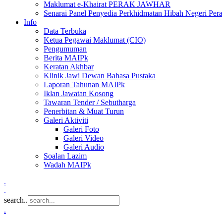
Maklumat e-Khairat PERAK JAWHAR
Senarai Panel Penyedia Perkhidmatan Hibah Negeri Per
Info
Data Terbuka
Ketua Pegawai Maklumat (CIO)
Pengumuman
Berita MAIPk
Keratan Akhbar
Klinik Jawi Dewan Bahasa Pustaka
Laporan Tahunan MAIPk
Iklan Jawatan Kosong
Tawaran Tender / Sebutharga
Penerbitan & Muat Turun
Galeri Aktiviti
Galeri Foto
Galeri Video
Galeri Audio
Soalan Lazim
Wadah MAIPk
.
.
search..
.