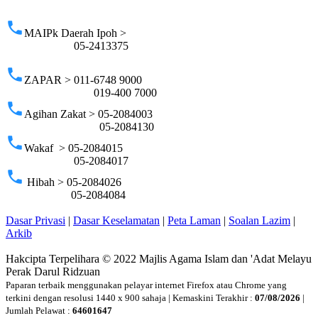
p
phone
MAIPk Daerah Ipoh >
05-2413375
phone
ZAPAR > 011-6748 9000
019-400 7000
phone
Agihan Zakat > 05-2084003
05-2084130
phone
Wakaf > 05-2084015
05-2084017
phone
Hibah > 05-2084026
05-2084084
Dasar Privasi
|
Dasar Keselamatan
|
Peta Laman
|
Soalan Lazim
|
Arkib
Hakcipta Terpelihara © 2022 Majlis Agama Islam dan 'Adat Melayu
Perak Darul Ridzuan
Paparan terbaik menggunakan pelayar internet Firefox atau Chrome yang
terkini dengan resolusi 1440 x 900 sahaja | Kemaskini Terakhir :
07/08/2026
|
Jumlah Pelawat :
64601647