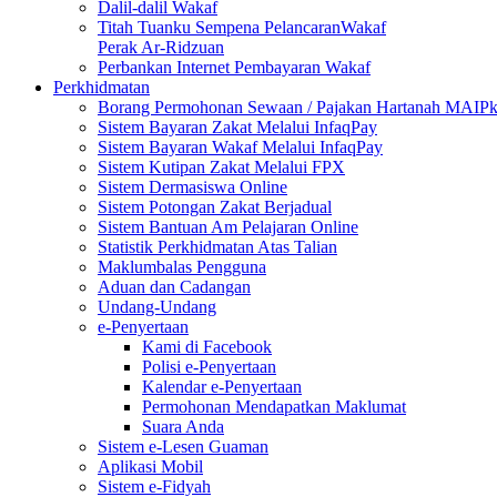
Dalil-dalil Wakaf
Titah Tuanku Sempena PelancaranWakaf
Perak Ar-Ridzuan
Perbankan Internet Pembayaran Wakaf
Perkhidmatan
Borang Permohonan Sewaan / Pajakan Hartanah MAIP
Sistem Bayaran Zakat Melalui InfaqPay
Sistem Bayaran Wakaf Melalui InfaqPay
Sistem Kutipan Zakat Melalui FPX
Sistem Dermasiswa Online
Sistem Potongan Zakat Berjadual
Sistem Bantuan Am Pelajaran Online
Statistik Perkhidmatan Atas Talian
Maklumbalas Pengguna
Aduan dan Cadangan
Undang-Undang
e-Penyertaan
Kami di Facebook
Polisi e-Penyertaan
Kalendar e-Penyertaan
Permohonan Mendapatkan Maklumat
Suara Anda
Sistem e-Lesen Guaman
Aplikasi Mobil
Sistem e-Fidyah