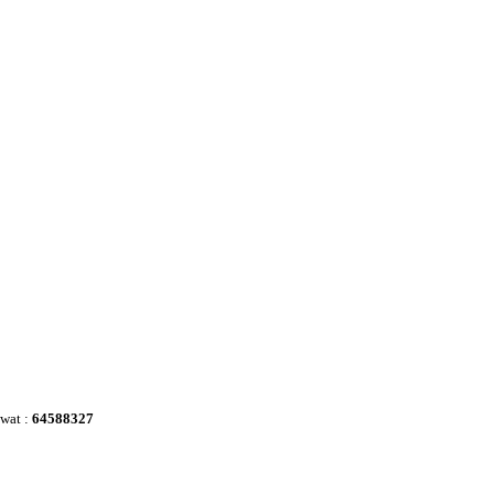
awat :
64588327