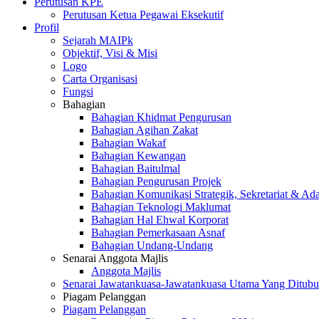
Perutusan KPE
Perutusan Ketua Pegawai Eksekutif
Profil
Sejarah MAIPk
Objektif, Visi & Misi
Logo
Carta Organisasi
Fungsi
Bahagian
Bahagian Khidmat Pengurusan
Bahagian Agihan Zakat
Bahagian Wakaf
Bahagian Kewangan
Bahagian Baitulmal
Bahagian Pengurusan Projek
Bahagian Komunikasi Strategik, Sekretariat & Ad
Bahagian Teknologi Maklumat
Bahagian Hal Ehwal Korporat
Bahagian Pemerkasaan Asnaf
Bahagian Undang-Undang
Senarai Anggota Majlis
Anggota Majlis
Senarai Jawatankuasa-Jawatankuasa Utama Yang Ditubu
Piagam Pelanggan
Piagam Pelanggan