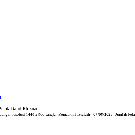
ib
Perak Darul Ridzuan
dengan resolusi 1440 x 900 sahaja | Kemaskini Terakhir :
07/08/2026
| Jumlah Pel