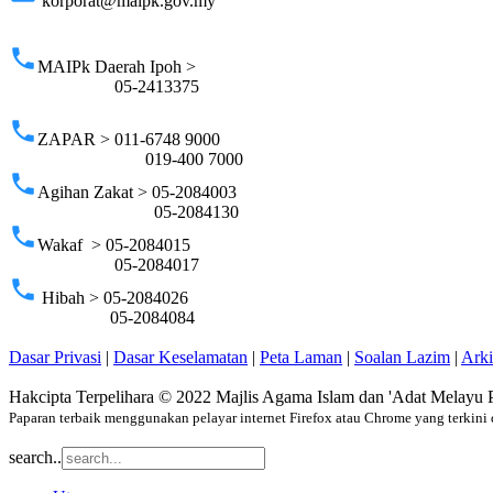
korporat@maipk.gov.my
p
phone
MAIPk Daerah Ipoh >
05-2413375
phone
ZAPAR > 011-6748 9000
019-400 7000
phone
Agihan Zakat > 05-2084003
05-2084130
phone
Wakaf > 05-2084015
05-2084017
phone
Hibah > 05-2084026
05-2084084
Dasar Privasi
|
Dasar Keselamatan
|
Peta Laman
|
Soalan Lazim
|
Ark
Hakcipta Terpelihara © 2022 Majlis Agama Islam dan 'Adat Melayu 
Paparan terbaik menggunakan pelayar internet Firefox atau Chrome yang terkini 
search..