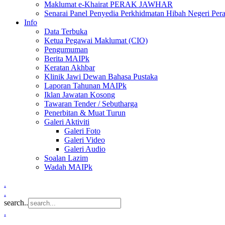
Maklumat e-Khairat PERAK JAWHAR
Senarai Panel Penyedia Perkhidmatan Hibah Negeri Per
Info
Data Terbuka
Ketua Pegawai Maklumat (CIO)
Pengumuman
Berita MAIPk
Keratan Akhbar
Klinik Jawi Dewan Bahasa Pustaka
Laporan Tahunan MAIPk
Iklan Jawatan Kosong
Tawaran Tender / Sebutharga
Penerbitan & Muat Turun
Galeri Aktiviti
Galeri Foto
Galeri Video
Galeri Audio
Soalan Lazim
Wadah MAIPk
.
.
search..
.