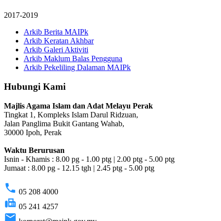
2017-2019
Arkib Berita MAIPk
Arkib Keratan Akhbar
Arkib Galeri Aktiviti
Arkib Maklum Balas Pengguna
Arkib Pekeliling Dalaman MAIPk
Hubungi Kami
Majlis Agama Islam dan Adat Melayu Perak
Tingkat 1, Kompleks Islam Darul Ridzuan,
Jalan Panglima Bukit Gantang Wahab,
30000 Ipoh, Perak
Waktu Berurusan
Isnin - Khamis : 8.00 pg - 1.00 ptg | 2.00 ptg - 5.00 ptg
Jumaat : 8.00 pg - 12.15 tgh | 2.45 ptg - 5.00 ptg
phone
05 208 4000
fax
05 241 4257
email