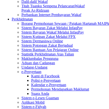
Dalil-dalil Wakaf
Titah Tuanku Sempena PelancaranWakaf
Perak Ar-Ridzuan
Perbankan Internet Pembayaran Wakaf
Perkhidmatan
Borang Permohonan Sewaan / Pajakan Hartanah MAIP
Sistem Bayaran Zakat Melalui InfaqPay
Sistem Bayaran Wakaf Melalui InfaqPay
Sistem Kutipan Zakat Melalui FPX
Sistem Dermasiswa Online
Sistem Potongan Zakat Berjadual
Sistem Bantuan Am Pelajaran Online
Statistik Perkhidmatan Atas Talian
Maklumbalas Pengguna
Aduan dan Cadangan
Undang-Undang
e-Penyertaan
Kami di Facebook
Polisi e-Penyertaan
Kalendar e-Penyertaan
Permohonan Mendapatkan Maklumat
Suara Anda
Sistem e-Lesen Guaman
Aplikasi Mobil
Sistem e-Fidyah