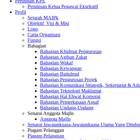
Perutusan KPE
Perutusan Ketua Pegawai Eksekutif
Profil
Sejarah MAIPk
Objektif, Visi & Misi
Logo
Carta Organisasi
Fungsi
Bahagian
Bahagian Khidmat Pengurusan
Bahagian Agihan Zakat
Bahagian Wakaf
Bahagian Kewangan
Bahagian Baitulmal
Bahagian Pengurusan Projek
Bahagian Komunikasi Strategik, Sekretariat & Ad
Bahagian Teknologi Maklumat
Bahagian Hal Ehwal Korporat
Bahagian Pemerkasaan Asnaf
Bahagian Undang-Undang
Senarai Anggota Majlis
Anggota Majlis
Senarai Jawatankuasa-Jawatankuasa Utama Yang Ditubu
Piagam Pelanggan
Piagam Pelanggan