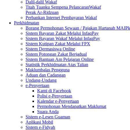
Dalil-dalil Wakaf
Titah Tuanku Sempena PelancaranWakaf
Perak Ar-Ridzuan
Perbankan Internet Pembayaran Wakaf
Perkhidmatan
Borang Permohonan Sewaan / Pajakan Hartanah MAIP
Sistem Bayaran Zakat Melalui InfaqPay
Sistem Bayaran Wakaf Melalui InfaqPay
Sistem Kutipan Zakat Melalui FPX
Sistem Dermasiswa Online
Sistem Potongan Zakat Berjadual
Sistem Bantuan Am Pelajaran Online
Statistik Perkhidmatan Atas Talian
Maklumbalas Pengguna
Aduan dan Cadangan
Undang-Undang
e-Penyertaan
Kami di Facebook
Polisi e-Penyertaan
Kalendar e-Penyertaan
Permohonan Mendapatkan Maklumat
Suara Anda
Sistem e-Lesen Guaman
Aplikasi Mobil
Sistem e-Fidyah