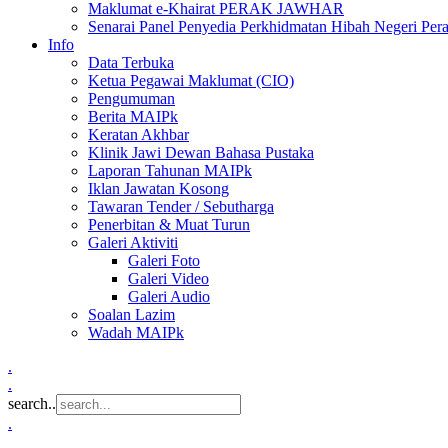
Maklumat e-Khairat PERAK JAWHAR
Senarai Panel Penyedia Perkhidmatan Hibah Negeri Per
Info
Data Terbuka
Ketua Pegawai Maklumat (CIO)
Pengumuman
Berita MAIPk
Keratan Akhbar
Klinik Jawi Dewan Bahasa Pustaka
Laporan Tahunan MAIPk
Iklan Jawatan Kosong
Tawaran Tender / Sebutharga
Penerbitan & Muat Turun
Galeri Aktiviti
Galeri Foto
Galeri Video
Galeri Audio
Soalan Lazim
Wadah MAIPk
.
.
search..
.