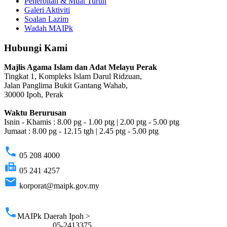
Penerbitan & Muat Turun
Galeri Aktiviti
Soalan Lazim
Wadah MAIPk
Hubungi Kami
Majlis Agama Islam dan Adat Melayu Perak
Tingkat 1, Kompleks Islam Darul Ridzuan,
Jalan Panglima Bukit Gantang Wahab,
30000 Ipoh, Perak
Waktu Berurusan
Isnin - Khamis : 8.00 pg - 1.00 ptg | 2.00 ptg - 5.00 ptg
Jumaat : 8.00 pg - 12.15 tgh | 2.45 ptg - 5.00 ptg
phone
05 208 4000
fax
05 241 4257
email
korporat@maipk.gov.my
p
phone
MAIPk Daerah Ipoh >
05-2413375