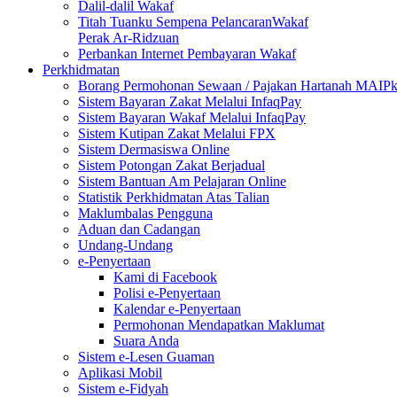
Dalil-dalil Wakaf
Titah Tuanku Sempena PelancaranWakaf
Perak Ar-Ridzuan
Perbankan Internet Pembayaran Wakaf
Perkhidmatan
Borang Permohonan Sewaan / Pajakan Hartanah MAIP
Sistem Bayaran Zakat Melalui InfaqPay
Sistem Bayaran Wakaf Melalui InfaqPay
Sistem Kutipan Zakat Melalui FPX
Sistem Dermasiswa Online
Sistem Potongan Zakat Berjadual
Sistem Bantuan Am Pelajaran Online
Statistik Perkhidmatan Atas Talian
Maklumbalas Pengguna
Aduan dan Cadangan
Undang-Undang
e-Penyertaan
Kami di Facebook
Polisi e-Penyertaan
Kalendar e-Penyertaan
Permohonan Mendapatkan Maklumat
Suara Anda
Sistem e-Lesen Guaman
Aplikasi Mobil
Sistem e-Fidyah