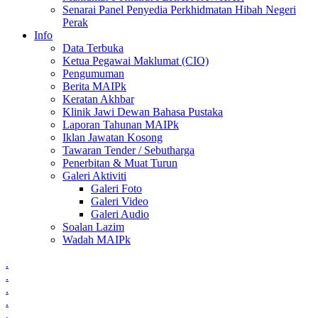
Senarai Panel Penyedia Perkhidmatan Hibah Negeri
Perak
Info
Data Terbuka
Ketua Pegawai Maklumat (CIO)
Pengumuman
Berita MAIPk
Keratan Akhbar
Klinik Jawi Dewan Bahasa Pustaka
Laporan Tahunan MAIPk
Iklan Jawatan Kosong
Tawaran Tender / Sebutharga
Penerbitan & Muat Turun
Galeri Aktiviti
Galeri Foto
Galeri Video
Galeri Audio
Soalan Lazim
Wadah MAIPk
.
.
.
.
.