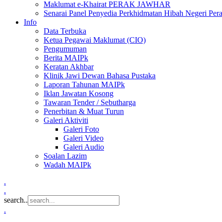
Maklumat e-Khairat PERAK JAWHAR
Senarai Panel Penyedia Perkhidmatan Hibah Negeri Per
Info
Data Terbuka
Ketua Pegawai Maklumat (CIO)
Pengumuman
Berita MAIPk
Keratan Akhbar
Klinik Jawi Dewan Bahasa Pustaka
Laporan Tahunan MAIPk
Iklan Jawatan Kosong
Tawaran Tender / Sebutharga
Penerbitan & Muat Turun
Galeri Aktiviti
Galeri Foto
Galeri Video
Galeri Audio
Soalan Lazim
Wadah MAIPk
.
.
search..
.