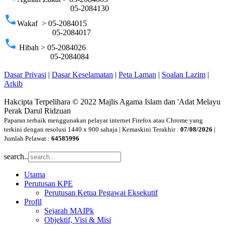
05-2084130
phone
Wakaf > 05-2084015
05-2084017
phone
Hibah > 05-2084026
05-2084084
Dasar Privasi
|
Dasar Keselamatan
|
Peta Laman
|
Soalan Lazim
|
Arkib
Hakcipta Terpelihara © 2022 Majlis Agama Islam dan 'Adat Melayu
Perak Darul Ridzuan
Paparan terbaik menggunakan pelayar internet Firefox atau Chrome yang
terkini dengan resolusi 1440 x 900 sahaja | Kemaskini Terakhir :
07/08/2026
|
Jumlah Pelawat :
64585996
search..
Utama
Perutusan KPE
Perutusan Ketua Pegawai Eksekutif
Profil
Sejarah MAIPk
Objektif, Visi & Misi