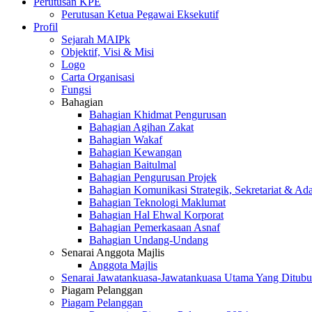
Perutusan KPE
Perutusan Ketua Pegawai Eksekutif
Profil
Sejarah MAIPk
Objektif, Visi & Misi
Logo
Carta Organisasi
Fungsi
Bahagian
Bahagian Khidmat Pengurusan
Bahagian Agihan Zakat
Bahagian Wakaf
Bahagian Kewangan
Bahagian Baitulmal
Bahagian Pengurusan Projek
Bahagian Komunikasi Strategik, Sekretariat & Ad
Bahagian Teknologi Maklumat
Bahagian Hal Ehwal Korporat
Bahagian Pemerkasaan Asnaf
Bahagian Undang-Undang
Senarai Anggota Majlis
Anggota Majlis
Senarai Jawatankuasa-Jawatankuasa Utama Yang Ditubu
Piagam Pelanggan
Piagam Pelanggan