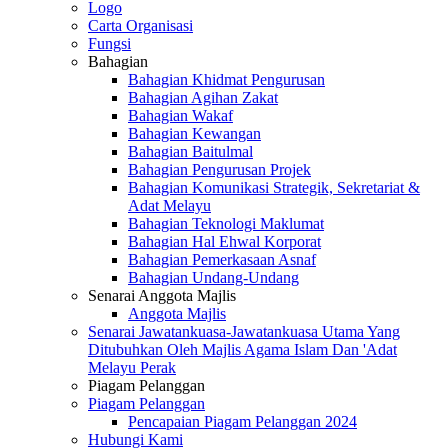
Logo
Carta Organisasi
Fungsi
Bahagian
Bahagian Khidmat Pengurusan
Bahagian Agihan Zakat
Bahagian Wakaf
Bahagian Kewangan
Bahagian Baitulmal
Bahagian Pengurusan Projek
Bahagian Komunikasi Strategik, Sekretariat &
Adat Melayu
Bahagian Teknologi Maklumat
Bahagian Hal Ehwal Korporat
Bahagian Pemerkasaan Asnaf
Bahagian Undang-Undang
Senarai Anggota Majlis
Anggota Majlis
Senarai Jawatankuasa-Jawatankuasa Utama Yang
Ditubuhkan Oleh Majlis Agama Islam Dan 'Adat
Melayu Perak
Piagam Pelanggan
Piagam Pelanggan
Pencapaian Piagam Pelanggan 2024
Hubungi Kami