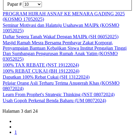
Papar #
PROGRAM HIJRAH ASNAF KE MENARA GADING 2025
(KOSMO 17052025)
Seminar Motivasi dan Halatuju Usahawan MAIPk (KOSMO
10052025)
Daftar Segera Tanah Wakaf Dengan MAIPk (SH 06052025)
Masjid Ramah Mesra Bersama Pembayar Zakat Korporat,
Penyampaian Bantuan Kebajikan Siswa Institut Pengajian Tinggi
Dan Sumbangan Pengurusan Rumah Anak Yatim (KOSMO
03052025)
100% TAX REBATE (NST 19122024)
100% REBAT CUKAI (BH 19122024)
Dapatkan 100% Rebat Cukai (SH 13122024)
Pelajar Orang Asli Terharu Terima Anugerah Khas (KOSMO
08072024)
Learn From Prophet's Strategic Thinking (NST 08072024)
Usah Gopoh Perkenal Benda Baharu (UM 08072024)
Halaman 3 dari 24
1