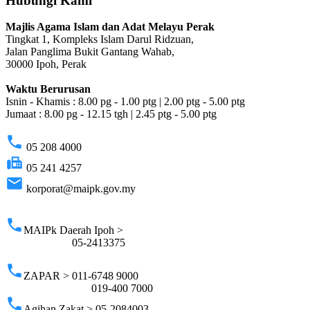
Hubungi Kami
Majlis Agama Islam dan Adat Melayu Perak
Tingkat 1, Kompleks Islam Darul Ridzuan,
Jalan Panglima Bukit Gantang Wahab,
30000 Ipoh, Perak
Waktu Berurusan
Isnin - Khamis : 8.00 pg - 1.00 ptg | 2.00 ptg - 5.00 ptg
Jumaat : 8.00 pg - 12.15 tgh | 2.45 ptg - 5.00 ptg
phone
05 208 4000
fax
05 241 4257
email
korporat@maipk.gov.my
p
phone
MAIPk Daerah Ipoh >
05-2413375
phone
ZAPAR > 011-6748 9000
019-400 7000
phone
Agihan Zakat > 05-2084003