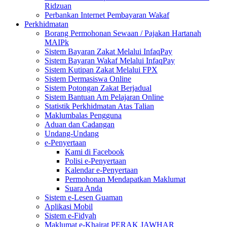
Ridzuan
Perbankan Internet Pembayaran Wakaf
Perkhidmatan
Borang Permohonan Sewaan / Pajakan Hartanah
MAIPk
Sistem Bayaran Zakat Melalui InfaqPay
Sistem Bayaran Wakaf Melalui InfaqPay
Sistem Kutipan Zakat Melalui FPX
Sistem Dermasiswa Online
Sistem Potongan Zakat Berjadual
Sistem Bantuan Am Pelajaran Online
Statistik Perkhidmatan Atas Talian
Maklumbalas Pengguna
Aduan dan Cadangan
Undang-Undang
e-Penyertaan
Kami di Facebook
Polisi e-Penyertaan
Kalendar e-Penyertaan
Permohonan Mendapatkan Maklumat
Suara Anda
Sistem e-Lesen Guaman
Aplikasi Mobil
Sistem e-Fidyah
Maklumat e-Khairat PERAK JAWHAR